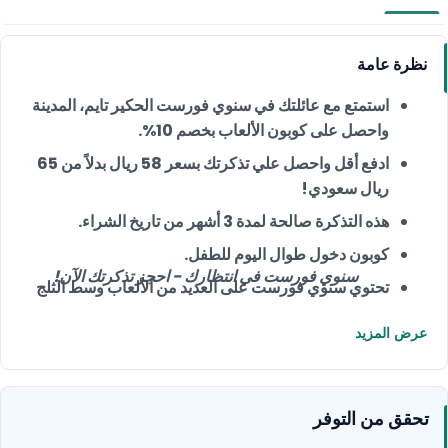
نظرة عامة
استمتع مع عائلتك في سنوي فورست الحكير تايم، المدينة
واحصل على كوبون الألعاب بخصم 10%.
ادفع أقل واحصل علي تذكرتك بسعر 58 ريال بدلاً من 65
ريال سعودي!
هذه التذكرة صالحة لمدة 3 أشهر من تاريخ الشراء.
كوبون دخول طوال اليوم للطفل.
سنوي فورست في انتظارك - احجز تذكرتك الآن!
تحتوي سنوي فورست على العديد من الألعاب وسط الثلج
منها الزحاليق، والترامبولين، وغيرها.
عرض المزيد
دخول الأطفال من سن 2 إلى 12 سنة مع مرافق يزيد عمره
عن 18 سنة.
عليك شراء الجوارب من أجل سلامتك للاستمتاع بالتجربة
تحقق من التوفر
إلى أقصى حد بمبلغ إضافي 12 ريال سعودي.