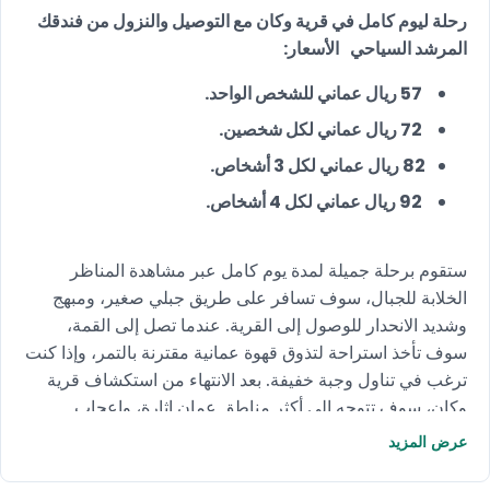
رحلة ليوم كامل في قرية وكان مع التوصيل والنزول من فندقك
المرشد السياحي
الأسعار:
57 ريال عماني للشخص الواحد.
72 ريال عماني لكل شخصين.
82 ريال عماني لكل 3 أشخاص.
92 ريال عماني لكل 4 أشخاص.
ستقوم برحلة جميلة لمدة يوم كامل عبر مشاهدة المناظر
الخلابة للجبال، سوف تسافر على طريق جبلي صغير، ومبهج
وشديد الانحدار للوصول إلى القرية. عندما تصل إلى القمة،
سوف تأخذ استراحة لتذوق قهوة عمانية مقترنة بالتمر، وإذا كنت
ترغب في تناول وجبة خفيفة. بعد الانتهاء من استكشاف قرية
وكان، سوف تتوجه إلى أكثر مناطق عمان إثارة، وإعجاب
وشهرة، حيث يحب السكان المحليون السباحة فيه لأنهم
عرض المزيد
يعتقدون أن المياه لها خصائص علاجية.
اقضِ يومًا خاصًا في قرية
وكان اسرع واحجز الآن!