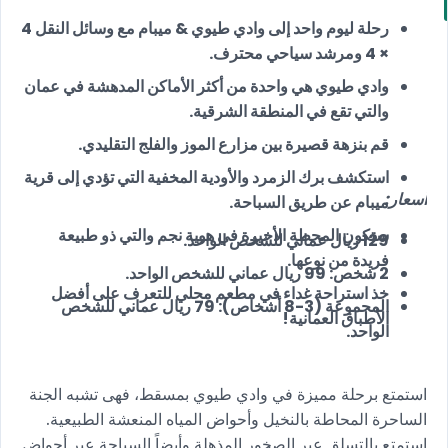
رحلة ليوم واحد إلى وادي طيوي & ميبام مع وسائل النقل 4
× 4 ومرشد سياحي محترف.
وادي طيوي هي واحدة من أكثر الأماكن المدهشة في عمان
والتي تقع في المنطقة الشرقية.
قم بنزهة قصيرة بين مزارع الموز والفلج التقليدي.
استكشف برك الزمرد والأودية المخفية التي تؤدي إلى قرية
أسعار:
ميبام عن طريق السباحة.
ستكون المحطة الأخيرة في هوية نجم والتي ذو طبيعة
129 ريال عماني للشخص الواحد.
فريدة من نوعها.
2 شخص: 99 ريال عماني للشخص الواحد.
خذ استراحة غداء في مطعم محلي للتعرف على أفضل
المجموعة (3-8 أشخاص): 79 ريال عماني للشخص
الأطباق العمانية!
الواحد.
استمتع برحلة مميزة في وادي طيوي بمسقط، فهى تشبه الجنة
الساحرة المحاطة بالنخيل وأحواض المياه المنعشة الطبيعية.
استمتع بالتسلق عبر الصخور المذهلة وأيضاً السباحة عبر أحواض