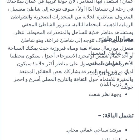
عمان؟ أستعد ، أيها المغامر ، لأن جولة غربية في عمان ستأخذك
في رحلة لن تنساها أبدًا! أولاً ، سوف نتوجه إلى شاطئ مغسيل ،
المعروف بمناظره الخلابة من المنحدرات الصخرية والشواطئ
الرملية الذهبية. المحطة التالية، سنزور الشاطئ المخفي
وستشاهد مناظر خلابة للساحل والمنحدرات المحيطة. انتظر،
مسار الرحلة:-
هناك المزيد! سوف تتوجه إلى شاطئ فزاعة، وهو شاطئ
منعزل مع رمال بيضاء نقية ومياه فيروزية حيث يمكنك السباحة
شاطئ المغسيل.
أو أخذ حمام شمس أو مجرد الاسترخاء. أخيرًا ، ستكون محطتنا
الشاطئ المخفي.
الأخيرة في شعت للحصول على مناظر أكثر خلابة! سيكون
لديك مرشد واسع المعرفة يشاركك بعض الحقائق الممتعة
شاطئ الفزاعة.
والمثيرة للاهتمام حول الثقافة والتاريخ المحلي.أسرع و احجز
درب اللبان
جولتك!
وجهة نظر شعت
تشمل الباقة: -
مرشد سياحي عماني محلي.