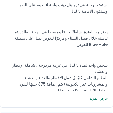
استمتع برحلة في تروبيتل دهب واحة 4 نجوم على البحر
وستكون الإقامة 3 ليال.
يوفر هذا الفندق شاطئًا خاصًا ومسبحًا في الهواء الطلق يتم
تدفئته خلال فصل الشتاء ومركزًا للغوص يطل على منطقة
Blue Hole للغوص.
شخص واحد لمدة 3 ليال في غرفة مزدوجة ، شاملة الإفطار
والعشاء
للنظام الشامل كليًا (يشمل الإفطار والغداء والعشاء
والمشروبات غير الكحولية) يتم إضافة 375 جنيهًا للفرد
الطفل الأول حتى 12 سنة مجانا
الطفل الثاني حتى 6 سنوات مجانا
عرض المزيد
الطفل الثاني من 6 حتى 12 سنة هو 50٪ من سعر الفرد