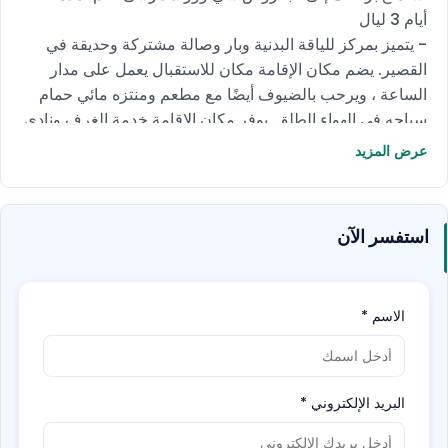
أيام 3 ليال
- يتميز بمركز للياقة البدنية وبار وصالة مشتركة وحديقة في
القصير. يضم مكان الإقامة مكان للاستقبال يعمل على مدار
الساعة ، ويرحب بالضيوف أيضًا مع مطعم ومنتزه مائي حمام
سباحه في الهواء الطلق. يوفر مكان الإقامة خدمة الغرف ونادي
للأطفال وخدمة تحويل العملات للضيوف.
عرض المزيد
يتوفر بوفيه إفطار يوميًا في مكان الإقامة.
استفسر الآن
الاسم
*
البريد الإلكتروني
*