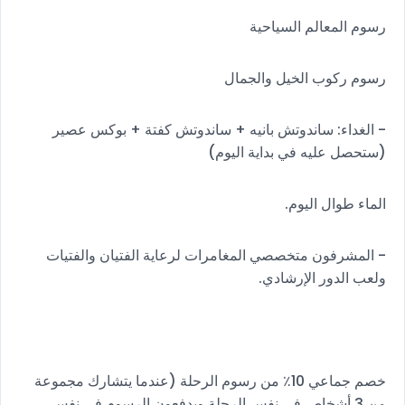
رسوم المعالم السياحية
رسوم ركوب الخيل والجمال
- الغداء: ساندوتش بانيه + ساندوتش كفتة + بوكس ​​عصير
(ستحصل عليه في بداية اليوم)
الماء طوال اليوم.
- المشرفون متخصصي المغامرات لرعاية الفتيان والفتيات
ولعب الدور الإرشادي.
خصم جماعي 10٪ من رسوم الرحلة (عندما يتشارك مجموعة
من 3 أشخاص في نفس الرحلة ويدفعون الرسوم في نفس