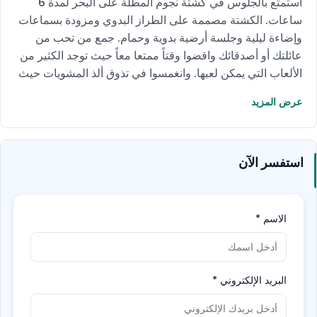
استمتع بالجلوس في كشتة نجوم المطلة على البحر لمدة 6
ساعات. الكشتة مصممة على الطراز البدوي ومزودة بسماعات
وإضاءة ليلية وجلسة أرضية بدوية وحمام. جمع من تحب من
عائلتك أو أصدقائك واقضوا وقتاً ممتعا معاً حيث توجد الكثير من
الألعاب التي يمكن لعبها. وانغمسوا في تذوق ألذ المشويات حيث
أن الكشتة مزودة بأدوات الشوي. واستمتعوا برؤية البحر
عرض المزيد
والمناظر الطبيعية الخلابة التي تطل عليها الكشتة، كما أنها تطل
على برج التجارة الدولي.
لا تفوت هذه الفرصة الرائعة واحجز
الآن!
استفسر الآن
الاسم
*
البريد الإلكتروني
*