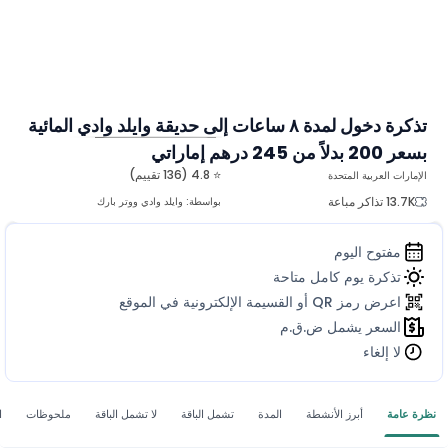
تذكرة دخول لمدة ٨ ساعات إلى حديقة وايلد وادي المائية
بسعر 200 بدلاً من 245 درهم إماراتي
المزيد من الصور
⭐ 4.8 (136 تقييم)
الإمارات العربية المتحدة
13.7K تذاكر مباعة
بواسطة:
وايلد وادي ووتر بارك
مفتوح اليوم
تذكرة يوم كامل متاحة
اعرض رمز QR أو القسيمة الإلكترونية في الموقع
السعر يشمل ض.ق.م
لا إلغاء
نظرة عامة
أبرز الأنشطة
المدة
تشمل الباقة
لا تشمل الباقة
ملحوظات
ا