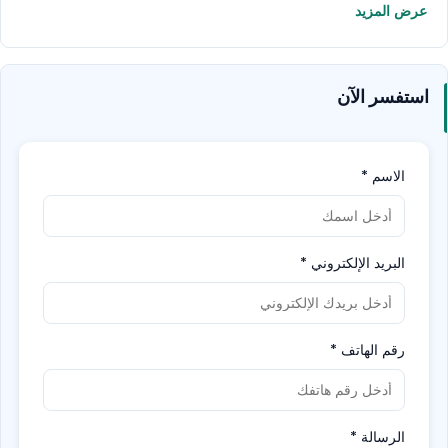
عرض المزيد
تانتروم آلي ، ماستر بلابس ، برج سرج و بريكرز باي.
يوجد في حديقة وايلد وادي المائية العديد من الأنشطة
المائية المناسبة للأطفال وحمام سباحة مخصص لهم.
استفسر الآن
احجز الآن و احصل على فرصة قضاء يوم رائع!
الاسم
*
البريد الإلكتروني
*
رقم الهاتف
*
الرسالة
*