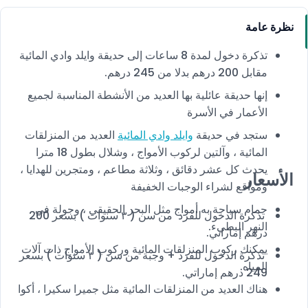
نظرة عامة
تذكرة دخول لمدة 8 ساعات إلى حديقة وايلد وادي المائية
مقابل 200 درهم بدلا من 245 درهم.
إنها حديقة عائلية بها العديد من الأنشطة المناسبة لجميع
الأعمار في الأسرة
ستجد في حديقة
وايلد وادي المائية
العديد من المنزلقات
المائية ، وآلتين لركوب الأمواج ، وشلال بطول 18 مترا
يحدث كل عشر دقائق ، وثلاثة مطاعم ، ومتجرين للهدايا ،
الأسعار
ومواقع لشراء الوجبات الخفيفة
حمام سباحة به أمواج مثل البحر الحقيقي ، وجولة في
تذكرة الدخول للفرد من سن ( ٣ سنوات ) بسعر 200
النهر البطيء.
درهم إماراتي.
يمكنك ركوب المنزلقات المائية وركوب الأمواج ذات آلات
تذكرة الدخول للفرد + وجبة من سن ( ٣ سنوات ) بسعر
المياه.
249 درهم إماراتي.
هناك العديد من المنزلقات المائية مثل جميرا سكيرا ، أكوا
لوب ، جحا داو وبحيرة ، أكشن ريفر، وايب أوت وريبتيد ،