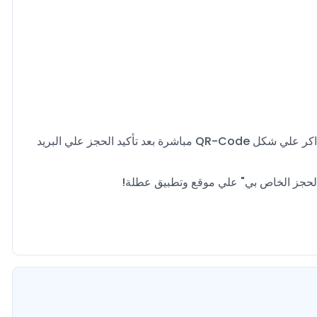
تستغرق عملية إصدار التذاكر 5 دقائق كحد اقصي وتصلك التذاكر علي شكل QR-Code مباشرة بعد تأكيد الحجز علي البريد
 الحجز الخاص بي" علي موقع وتطبيق عطلة!