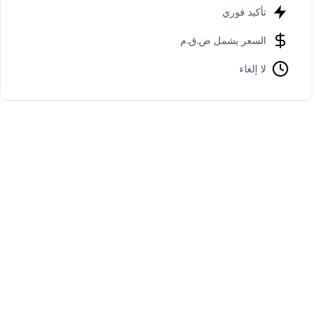
تأكيد فوري
السعر يشمل ض.ق.م
لا إلغاء