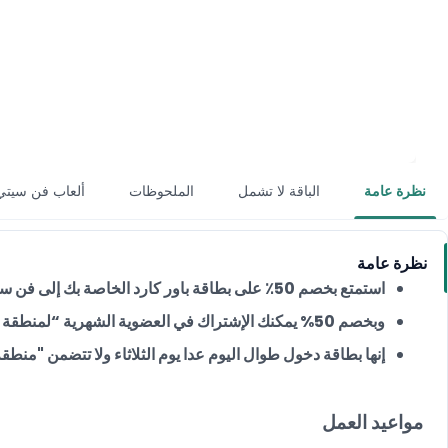
نظرة عامة
الباقة لا تشمل
الملحوظات
ألعاب فن سيتي
نظرة عامة
استمتع بخصم 50٪ على بطاقة باور كارد الخاصة بك إلى فن سيتي في دلما مول في أبو ظبي مع أطفالك.
وبخصم 50% يمكنك الإشتراك في العضوية الشهرية “لمنطقة اللعب اللينة”.
إنها بطاقة دخول طوال اليوم عدا يوم الثلاثاء ولا تتضمن "منطقة 
مواعيد العمل