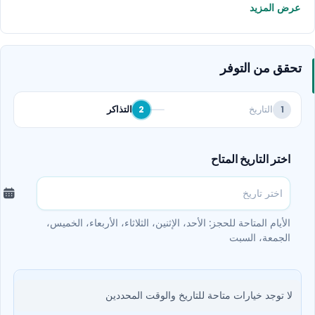
هذه الألعاب داخل أرض المغامرات، وأرض الضحك ماشا والدب،
عرض المزيد
وأكوا لاند، وبحيرة تروبيك، وعرض مملكة الواجهة المائية.
تحقق من التوفر
التاريخ
التذاكر
2
1
اختر التاريخ المتاح
الأيام المتاحة للحجز: الأحد، الإثنين، الثلاثاء، الأربعاء، الخميس،
الجمعة، السبت
لا توجد خيارات متاحة للتاريخ والوقت المحددين