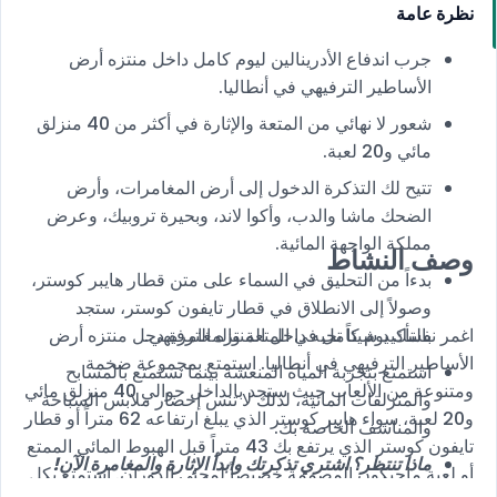
نظرة عامة
جرب اندفاع الأدرينالين ليوم كامل داخل منتزه أرض
الأساطير الترفيهي في أنطاليا.
شعور لا نهائي من المتعة والإثارة في أكثر من 40 منزلق
مائي و20 لعبة.
تتيح لك التذكرة الدخول إلى أرض المغامرات، وأرض
الضحك ماشا والدب، وأكوا لاند، وبحيرة تروبيك، وعرض
مملكة الواجهة المائية.
وصف النشاط
بدءاً من التحليق في السماء على متن قطار هايبر كوستر،
وصولاً إلى الانطلاق في قطار تايفون كوستر، ستجد
اغمر نفسك يوم كامل في المتعة والمغامرة دحل منتزه أرض
بالتأكيد شيئاً تحبه داخل المنتزه الترفيهي.
الأساطير الترفيهي في أنطاليا. استمتع بمجموعة ضخمة
استمتع بتجربة المياه المنعشة بينما تستمتع بالمسابح
ومتنوعة من الألعاب حيث ستجد بالداخل حوالي 40 منزلق مائي
والمنزلقات المائية، لذلك لا تنس إحضار ملابس السباحة
و20 لعبة، سواء هايبر كوستر الذي يبلغ ارتفاعه 62 متراً أو قطار
والمناشف الخاصة بك.
تايفون كوستر الذي يرتفع بك 43 متراً قبل الهبوط المائي الممتع
ماذا تنتظر؟ اشتري تذكرتك وابدأ الإثارة والمغامرة الآن!
أو لعبة ماجيكون المصممة خصيصاً لمحبي الدوران. استمتع بكل