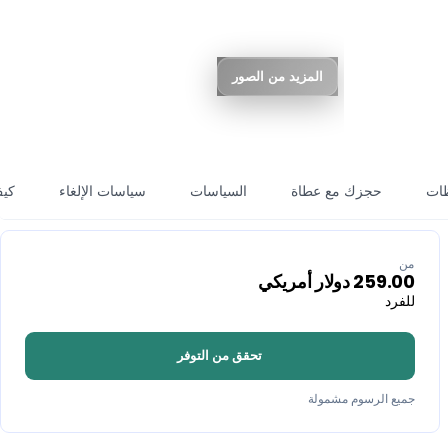
المزيد من الصور
ات
حجزك مع عطاة
السياسات
سياسات الإلغاء
كيف
من
259.00
دولار أمريكي
للفرد
تحقق من التوفر
جميع الرسوم مشمولة