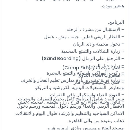
هتغير مودك.
البرنامج.
- الاستقبال من مشرف الرحله
- الفطار الريفي فطير ، جبنه ، مش ، عسل
- دخول محمية وادى الريان
- زيارة الشلالات والتمتع بالمحمية
- التزحلق علي الرمال (Sand Boarding)
- زيارة جبل المدورة
- حفل بيوت النار (Camp Fire)
- ركوب المراكب الفلوكة والتمتع بالبحيرة
- مشروب الشاى البدوي
- زيارة قرية تونس وزيارة مدارس تعليم الفخار والخزف
- عمل مارشيملو علي النار
ومعارض المشغولات اليدويه الكروشيه و التريكو
- العوده للغداء واستكمال باقي الفقرات
سعر الفرد شامل البرنامج كامل بجميع الفقرات والوجبات
- تناول وجبة الغداء ربع فراخ ، رز ، سلطه ، طحينه ،عيش
الافطار الريفي والغداء ورسم دخول المحميه ورسم دخول
الاماكن السياحيه والتنظيم والإرشاد طوال اليوم والانتقالات
ذهاب وعوده من والى القاهره
مسجد الفتح برمسيس ونادي الرمايه هرم