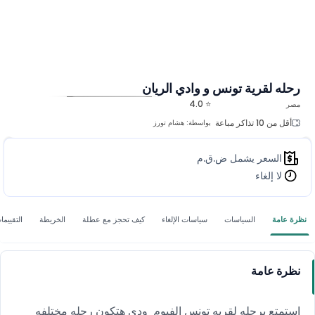
رحله لقرية تونس و وادي الريان
⭐ 4.0
مصر
المزيد من الصور
أقل من 10 تذاكر مباعة
بواسطة:
هشام تورز
السعر يشمل ض.ق.م
لا إلغاء
نظرة عامة
السياسات
سياسات الإلغاء
كيف تحجز مع عطلة
الخريطة
التقييما
نظرة عامة
استمتع برحله لقريه تونس الفيوم ودي هتكون رحله مختلفه