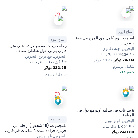
متاح اليوم
استمتع بيوم كامل من المرح في جنة
متاح اليوم
دلمون
رحلة صيد خاصة مع مرشد على متن
البحرين, جنة دلمون
قارب باربي حول شاطئ سعادة
4.7
⭐
28.2K تذاكر مباعة
البحرين, بيج برين البحرين
24.03
دولار
29.37
دولار
4.8
⭐
33.7K تذاكر مباعة
شامل الرسوم
333.75
دولار
خصم 18٪
شامل الرسوم
8 ساعات في شاليه أوتو مع بول في
المنامة
متاح اليوم
البحرين, اوتو بوول
للمجموعة (16 شخص): رحلة إلى
5.0
⭐
1.1K تذاكر مباعة
جزيرة جرادة لمدة ٦ ساعات في قارب
240.30
دولار
خاص
البحرين, بلو اوشن