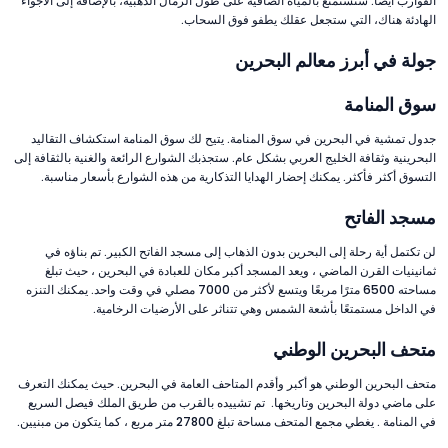
القوارب أيضًا. ستستمتع بالمياه الصافية على طول الرمال الذهبية، بالإضافة إلى الأجواء
الهادئة هناك، التي ستجعل عقلك يطفو فوق السحاب.
جولة في أبرز معالم البحرين
سوق المنامة
جدول تمشية في البحرين في سوق المنامة. يتيح لك سوق المنامة استكشاف التقاليد
البحرينية وثقافة الخليج العربي بشكل عام. ستجذبك الشوارع الرائعة والغنية بالثقافة إلى
التسوق أكثر فأكثر. يمكنك إحضار الهدايا التذكارية من هذه الشوارع بأسعار مناسبة.
مسجد الفاتح
لن تكتمل أية رحلة إلى البحرين بدون الذهاب إلى مسجد الفاتح الكبير. تم بناؤه في
ثمانينيات القرن الماضي ، ويعد المسجد أكبر مكان للعبادة في البحرين ، حيث تبلغ
مساحته 6500 مترًا مربعًا ويتسع لأكثر من 7000 مصلي في وقت واحد. يمكنك التنزه
في الداخل مستمتعًا بأشعة الشمس وهي تتناثر على الأرضيات الرخامية.
متحف البحرين الوطني
متحف البحرين الوطني هو أكبر وأقدم المتاحف العامة في البحرين. حيث يمكنك التعرف
على ماضي دولة البحرين وتاريخها. تم تشييده بالقرب من طريق الملك فيصل السريع
في المنامة . يغطي مجمع المتحف مساحة تبلغ 27800 متر مربع ، كما يتكون من مبنيين.