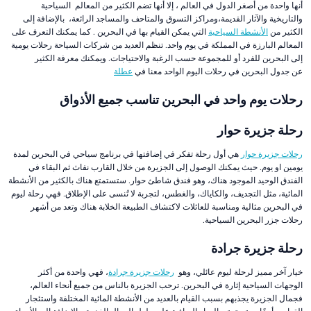
أنها واحدة من أصغر الدول في العالم ، إلا أنها تضم الكثير من المعالم السياحية
والتاريخية والآثار القديمة،ومراكز التسوق والمتاحف والمساجد الرائعة، بالإضافة إلى
الكثير من
الأنشطة السياحية
التي يمكن القيام بها في البحرين . كما يمكنك التعرف على
المعالم البارزة في المملكة في يوم واحد. تنظم العديد من شركات السياحة رحلات يومية
إلى البحرين للفرد أو للمجموعة حسب الرغبة والاحتياجات. ويمكنك معرفة الكثير
عن جدول البحرين في رحلات اليوم الواحد معنا في
عطلة
رحلات يوم واحد في البحرين تناسب جميع الأذواق
رحلة جزيرة حوار
رحلات جزيرة حوار
هي أول رحلة تفكر في إضافتها في برنامج سياحي في البحرين لمدة
يومين او يوم. حيث يمكنك الوصول إلى الجزيرة من خلال القارب نفاث ثم البقاء في
الفندق الوحيد الموجود هناك، وهو فندق شاطئ حوار. ستستمتع هناك بالكثير من الأنشطة
المائية، مثل التجديف، والكاياك، والغطس، لتجربة لا تُنسى على الإطلاق. فهي رحلة ليوم
في البحرين مثالية ومناسبة للعائلات لاكتشاف الطبيعة الخلابة هناك وتعد من أشهر
رحلات جزر البحرين السياحية.
رحلة جزيرة جرادة
خيار آخر مميز لرحلة ليوم عائلي، وهو
رحلات جزيرة جرادة
، فهي واحدة من أكثر
الوجهات السياحية إثارة في البحرين. ترحب الجزيرة بالناس من جميع أنحاء العالم،
فجمال الجزيرة يجذبهم بسبب القيام بالعديد من الأنشطة المائية المختلفة واستئجار